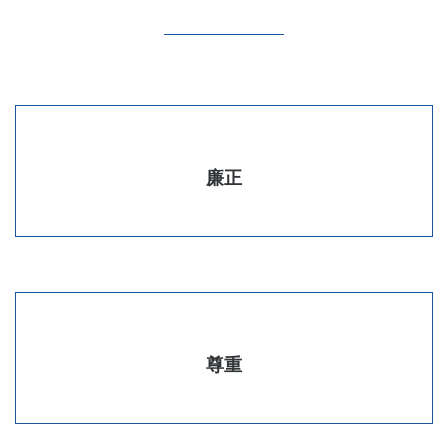
廉正
尊重